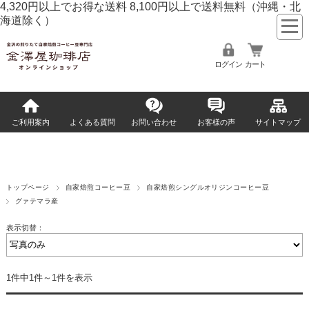
4,320円以上でお得な送料 8,100円以上で送料無料
（沖縄・北
海道除く）
ログイン
カート
ご利用案内
よくある質問
お問い合わせ
お客様の声
サイトマップ
トップページ
自家焙煎コーヒー豆
自家焙煎シングルオリジンコーヒー豆
グァテマラ産
表示切替：
1件中1件～1件を表示