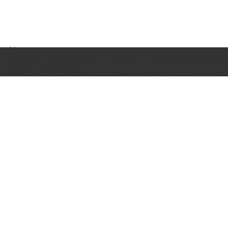
送料について
4,320円以上でお得な送料、8,100円以上で送料無料となります
（北海道・沖縄は除く）
ご注文頂きました商品はヤマト運輸にて発送いたします。(国
内発送のみ)
※送料計算及び割引は送付先１件あたりのお買い上げ金額ごと
に計算されます。
北海
東
関
中
北
関
中
四
九
沖縄
道
北
東
部
陸
西
国
国
州
当社規定送料
1,680
850
760
760
760
760
850
850
870
2,970
合計金額4,320円
1,250
400
300
300
300
300
400
400
500
2,970
以上
合計金額8,100円
760
0
0
0
0
0
0
0
0
2,970
以上
ポイントシステム
お買上げ金額の１％還元ポイント進呈
（商品、特別価格品、セール商品、セット商品等）
1ポイント＝1円の割引として次回お買い物よりご利用頂けま
す。
会員登録をすると、ご購入金額に応じて還元ポイントを進呈。
会員登録はこちら
ポイントシステムの詳細