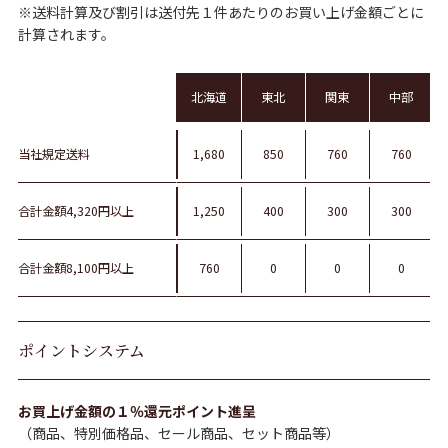
※送料計算及び割引は送付先１件あたりのお買い上げ金額ごとに
計算されます。
北海道
東北
関東
中部
当社規定送料
1,680
850
760
760
合計金額4,320円以上
1,250
400
300
300
合計金額8,100円以上
760
0
0
0
ポイントシステム
お買上げ金額の１％還元ポイント進呈
（商品、特別価格品、セール商品、セット商品等）