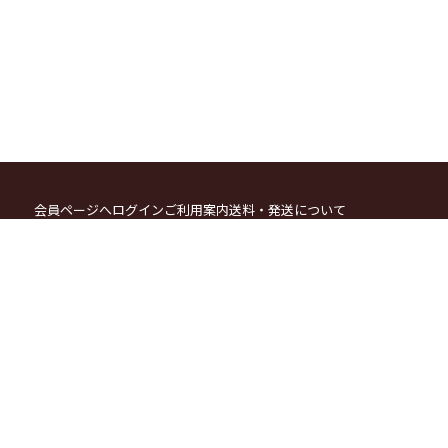
会員ページへログイン
ご利用案内
送料・発送について
お支払方法について
カートをみる
ポイント会員システムについて
メールマガジン登録・解除
特定商取引法に関する表示
個人情報の取り扱いについて
お問い合わせ
お電話でのご注文・お問合せ
076-269-1900
(月〜土 9:00〜17:00)