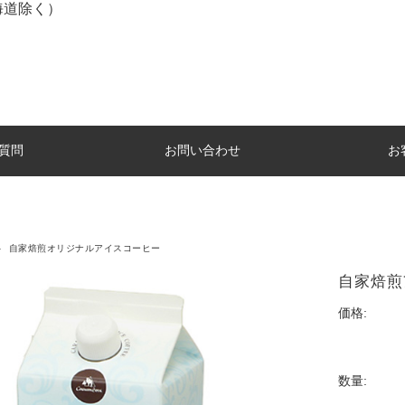
海道除く）
質問
お問い合わせ
お
自家焙煎オリジナルアイスコーヒー
自家焙煎
価格:
数量: