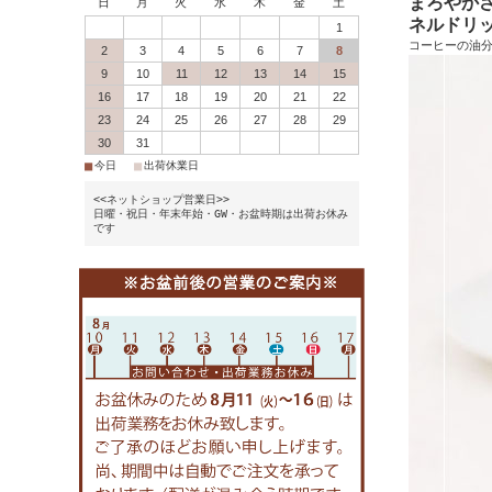
まろやか
日
月
火
水
木
金
土
ネルドリ
1
コーヒーの油
2
3
4
5
6
7
8
9
10
11
12
13
14
15
16
17
18
19
20
21
22
23
24
25
26
27
28
29
30
31
■
■
今日
出荷休業日
<<ネットショップ営業日>>
日曜・祝日・年末年始・GW・お盆時期は出荷お休み
です