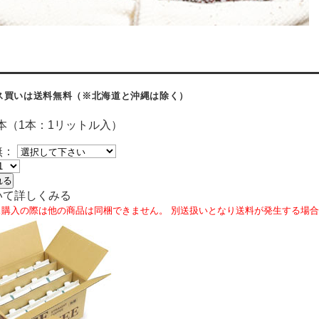
ス買いは送料無料
（※北海道と沖縄は除く）
2本（1本：1リットル入）
無：
れる
いて詳しくみる
ス購入の際は他の商品は同梱できません。 別送扱いとなり送料が発生する場