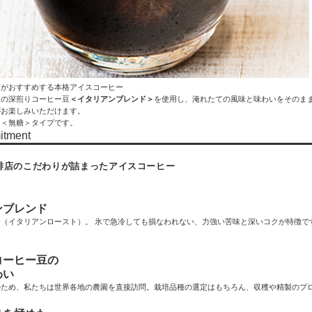
店がおすすめする本格アイスコーヒー
ての深煎りコーヒー豆
＜イタリアンブレンド＞
を使用し、淹れたての風味と味わいをそのま
がお楽しみいただけます。
た＜無糖＞タイプです。
itment
琲店のこだわりが詰まったアイスコーヒー
ンブレンド
ド（イタリアンロースト）。 氷で急冷しても損なわれない、力強い苦味と深いコクが特徴で
。
コーヒー豆の
わい
のため、私たちは世界各地の農園を直接訪問。栽培品種の選定はもちろん、収穫や精製のプ