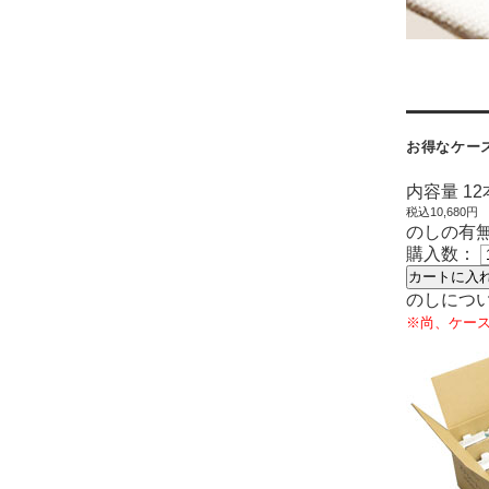
お得なケー
内容量 1
税込
10,680円
のしの有
購入数：
カートに入
のしにつ
※尚、ケー