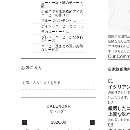
コーヒー豆・味のチャート
図
お家でできる本格的アイス
コーヒーの作り方
ブルーマウンテンとは
ゲイシャコーヒーとは
モカコーヒーとは
自家焙煎珈琲
ブレンドコーヒーかなざわ
シリーズ
新鮮な煎りた
コーヒー豆まとめ買いお得
プロの味わい
なサービス
すっきりとし
Our Comm
お気に入り
自家焙煎珈
01
お気に入りリストを見る
イタリア
深煎りブレン
いただけます
02
厳選した
上質な味
豆の買い付け
2026/08
03