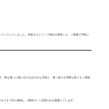
まパックいたしました。本格ネルドリップ抽出の美味しさ。ご家庭で手軽に
す。喉を通った後に広がるほのかな甘味と、鼻へ抜ける芳醇な香りをご堪能
ロセスまで自ら確認し、納得のいく品質のみを厳選しています。