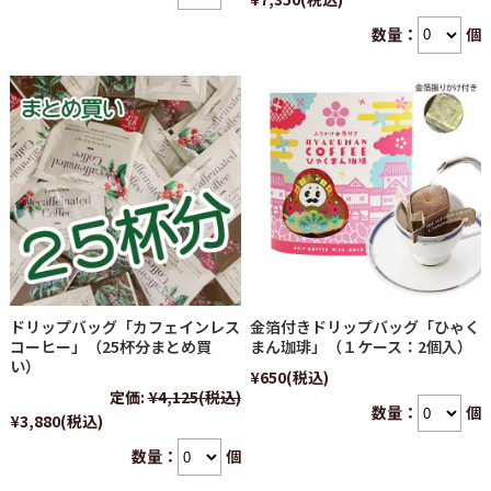
数量：
個
ドリップバッグ「カフェインレス
金箔付きドリップバッグ「ひゃく
コーヒー」（25杯分まとめ買
まん珈琲」（１ケース：2個入）
い）
¥650
(税込)
定価:
¥4,125
(税込)
数量：
個
¥3,880
(税込)
数量：
個