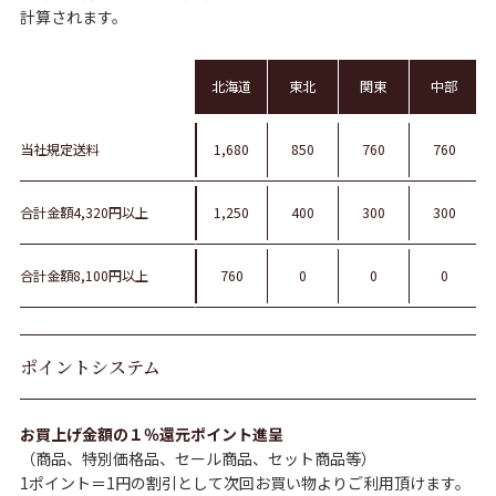
計算されます。
北海道
東北
関東
中部
当社規定送料
1,680
850
760
760
合計金額4,320円以上
1,250
400
300
300
合計金額8,100円以上
760
0
0
0
ポイントシステム
お買上げ金額の１％還元ポイント進呈
（商品、特別価格品、セール商品、セット商品等）
1ポイント＝1円の割引として次回お買い物よりご利用頂けます。