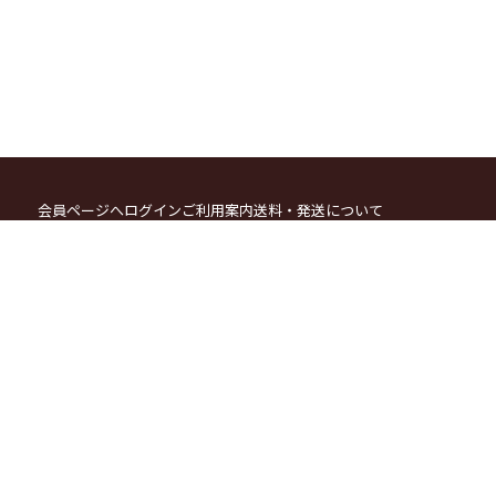
会員ページへログイン
ご利用案内
送料・発送について
お支払方法について
カートをみる
ポイント会員システムについて
メールマガジン登録・解除
特定商取引法に関する表示
個人情報の取り扱いについて
お問い合わせ
お電話でのご注文・お問合せ
076-269-1900
(月〜土 9:00〜17:00)