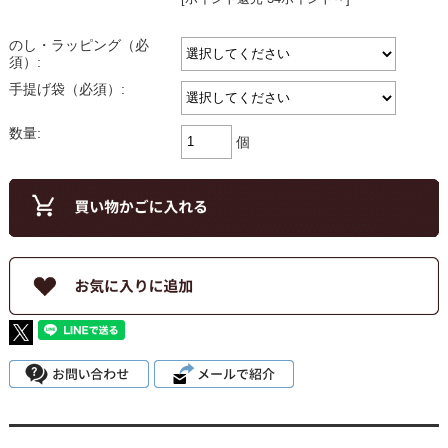
のし・ラッピング（必
須）:
手提げ袋（必須）:
数量:
個