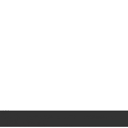
送料について
4,320円以上でお得な送料、8,100円以上で送料無料となります
（北海道・沖縄は除く）
ご注文頂きました商品はヤマト運輸にて発送いたします。(国