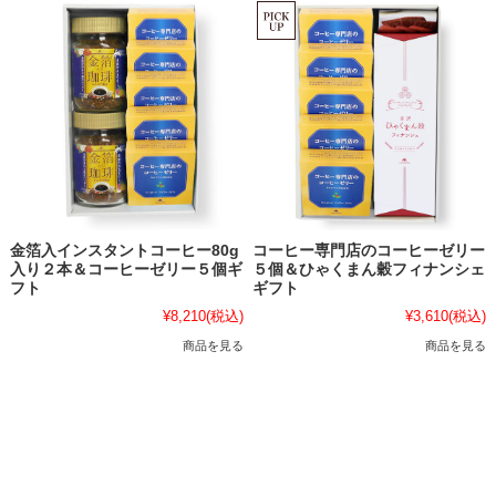
金箔入インスタントコーヒー80g
コーヒー専門店のコーヒーゼリー
入り２本＆コーヒーゼリー５個ギ
５個＆ひゃくまん穀フィナンシェ
フト
ギフト
¥8,210
(税込)
¥3,610
(税込)
商品を見る
商品を見る