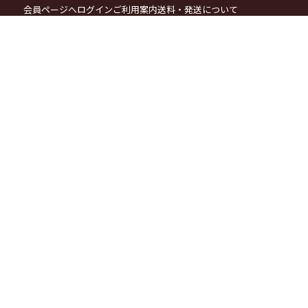
会員ページへログイン
ご利用案内
送料・発送について
お支払方法について
カートをみる
ポイント会員システムについて
メールマガジン登録・解除
特定商取引法に関する表示
個人情報の取り扱いについて
お問い合わせ
お電話でのご注文・お問合せ
076-269-1900
(月〜土 9:00〜17:00)
自家焙煎コーヒー豆専門店
金澤屋珈琲店
921-8052 石川県 金沢市 保古 3-47
TEL:076-269-1900
FAX:076-269-1415