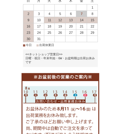
日
月
火
水
木
金
土
1
2
3
4
5
6
7
8
9
10
11
12
13
14
15
16
17
18
19
20
21
22
23
24
25
26
27
28
29
30
31
■
■
今日
出荷休業日
<<ネットショップ営業日>>
日曜・祝日・年末年始・GW・お盆時期は出荷お休み
です