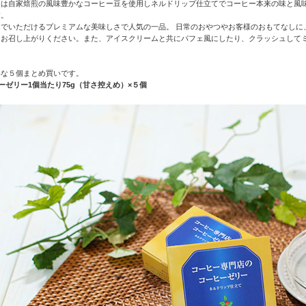
ーは自家焙煎の風味豊かなコーヒー豆を使用しネルドリップ仕立てでコーヒー本来の味と風
す。
んでいただけるプレミアムな美味しさで人気の一品。 日常のおやつやお客様のおもてなしに
てお召し上がりください。また、アイスクリームと共にパフェ風にしたり、クラッシュして
。
得な５個まとめ買いです。
ーゼリー1個当たり75g（甘さ控えめ）×５個