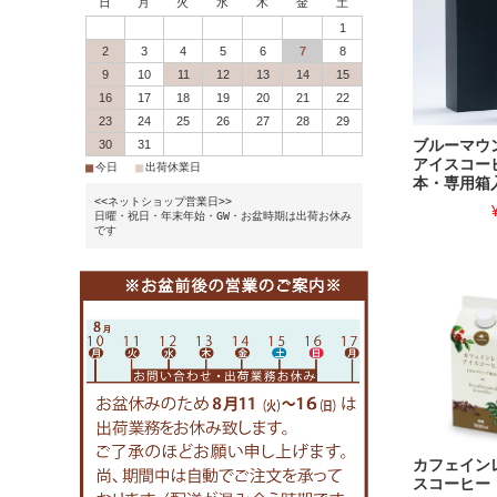
日
月
火
水
木
金
土
1
2
3
4
5
6
7
8
9
10
11
12
13
14
15
16
17
18
19
20
21
22
23
24
25
26
27
28
29
30
31
ブルーマウン
アイスコー
■
■
今日
出荷休業日
本・専用箱
<<ネットショップ営業日>>
日曜・祝日・年末年始・GW・お盆時期は出荷お休み
です
カフェイン
スコーヒー