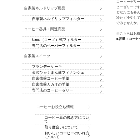
コーヒーゼリ
ヒーゼリーで
自家製ネルドリップ用品
どなたにも喜
冷たく冷やし
自家製ネルドリップフィルター
でみませんか
コーヒー器具・関連商品
※こちらはお
■容量：コーヒ
kono（コーノ）式フィルター
専門店のペーパーフィルター
自家製スイーツ
ブランデーケーキ
金沢ひゃくまん穀フィナンシェ
自家焙煎コーヒー羊羹
自家焙煎カカオの羊羹
専門店のコーヒーゼリー
コーヒーお役立ち情報
コーヒー豆の挽き方につい
て
煎り度合いについて
おいしいコーヒーのいれ方
について