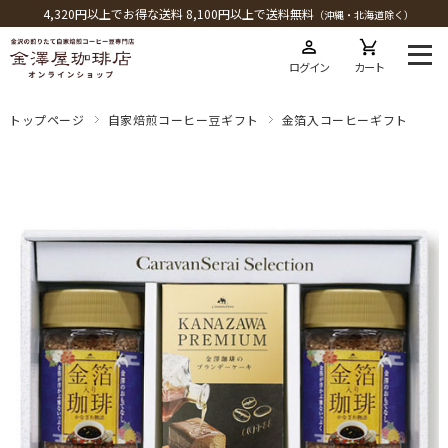
4,320円以上でお得な送料 8,100円以上で送料無料
（沖縄・北海道除く）
ログイン
カート
トップページ
自家焙煎コーヒー豆ギフト
金箔入コーヒーギフト