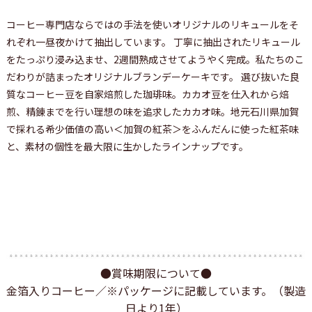
コーヒー専門店ならではの手法を使いオリジナルのリキュールをそ
れぞれ一昼夜かけて抽出しています。 丁寧に抽出されたリキュール
をたっぷり浸み込ませ、2週間熟成させてようやく完成。私たちのこ
だわりが詰まったオリジナルブランデーケーキです。 選び抜いた良
質なコーヒー豆を自家焙煎した珈琲味。カカオ豆を仕入れから焙
煎、精錬までを行い理想の味を追求したカカオ味。地元石川県加賀
で採れる希少価値の高い＜加賀の紅茶＞をふんだんに使った紅茶味
と、素材の個性を最大限に生かしたラインナップです。
●賞味期限について●
金箔入りコーヒー／※パッケージに記載しています。（製造
日より1年）