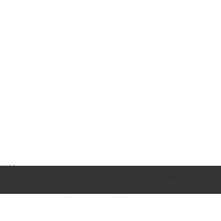
送料について
4,320円以上でお得な送料、8,100円以上で送料無料となります
（北海道・沖縄は除く）
ご注文頂きました商品はヤマト運輸にて発送いたします。(国
内発送のみ)
※送料計算及び割引は送付先１件あたりのお買い上げ金額ごと
に計算されます。