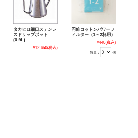
タカヒロ細口ステンレ
円錐コットンパワーフ
スドリップポット
ィルター（1～2杯用）
(0.9L)
¥440
(税込)
¥12,650
(税込)
数量：
個