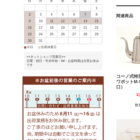
日
月
火
水
木
金
土
1
2
3
4
5
6
7
8
関連商品
9
10
11
12
13
14
15
16
17
18
19
20
21
22
23
24
25
26
27
28
29
30
31
■
■
今日
出荷休業日
<<ネットショップ営業日>>
日曜・祝日・年末年始・GW・お盆時期は出荷お休み
です
コーノ式特
ワポットM-
口）
¥
数