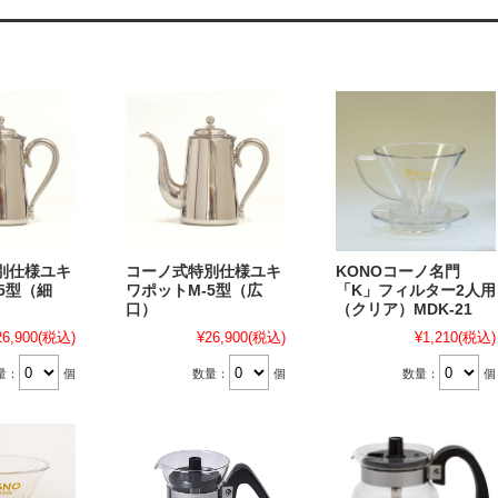
別仕様ユキ
コーノ式特別仕様ユキ
KONOコーノ名門
5型（細
ワポットM-5型（広
「K」フィルター2人用
口）
（クリア）MDK-21
26,900
(税込)
¥26,900
(税込)
¥1,210
(税込)
量：
個
数量：
個
数量：
個