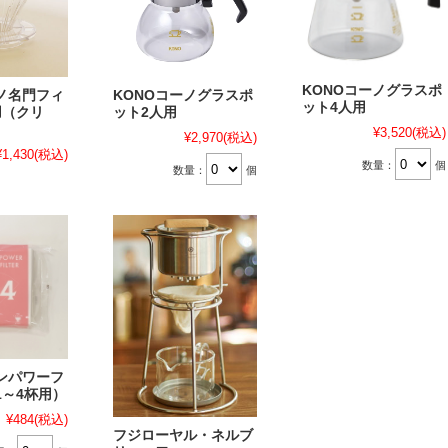
KONOコーノグラスポ
ーノ名門フィ
KONOコーノグラスポ
ット4人用
用（クリ
ット2人用
¥3,520
(税込)
¥2,970
(税込)
¥1,430
(税込)
数量：
個
数量：
個
ンパワーフ
1～4杯用）
¥484
(税込)
フジローヤル・ネルブ