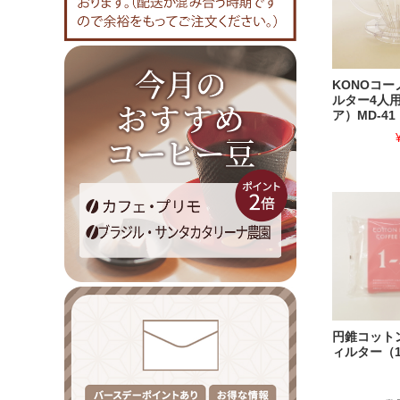
KONOコ
ルター4人
ア）MD-41
円錐コット
ィルター（