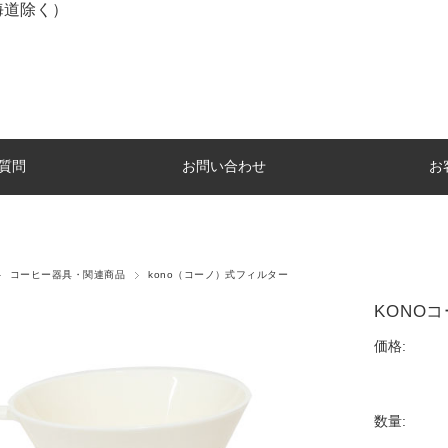
海道除く）
質問
お問い合わせ
お
コーヒー器具・関連商品
kono（コーノ）式フィルター
KONO
価格:
数量: