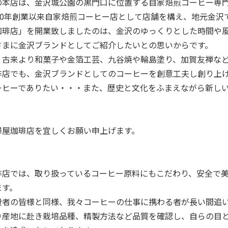
の本店は、金沢城公園の黒門口に位置する自家焙煎コーヒー専
980年創業以来自家焙煎コーヒー店として店舗を構え、地元金
珈琲店」を開業致しましたのは、金沢のゆっくりとした時間や
さまに金沢ブランドとしてご紹介したいとの思いからです。
、古来より和菓子や金箔工芸、九谷焼や輪島塗り、加賀友禅な
琲店でも、金沢ブランドとしてのコーヒーを創意工夫し創り上
ーヒーでありたい・・・また、歴史と文化をふまえながら新し
澤屋珈琲店を宜しくお願い申上げます。
琲店では、取り扱っているコーヒー原料にもこだわり、安全で
ます。
費者の皆様と同様、我々コーヒーの仕事に携わる者が長い間追
り産地に赴き栽培品種、精製方法など品質を確認し、自らの目