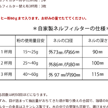
ルフィルター持手付3杯用：1本
ルフィルター替え布3杯用：3枚
ーヒー粉60ｇまで入ります。お好みの量でたててください。
る回数は約50回ほどになります。
み、目が詰まって抽出量がおちてきた頃が取り換えの合図で、珈琲の
ルターの金具はステンレス製です。水の中での管理も可能で、錆びませ