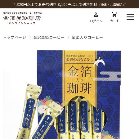
4,320円以上でお得な送料 8,100円以上で送料無料
（沖縄・北海道除く）
ログイン
カート
トップページ
金沢金箔コーヒー
金箔入りコーヒー