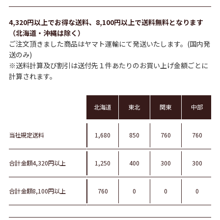
4,320円以上でお得な送料、8,100円以上で送料無料となります
（北海道・沖縄は除く）
ご注文頂きました商品はヤマト運輸にて発送いたします。(国内発
送のみ)
※送料計算及び割引は送付先１件あたりのお買い上げ金額ごとに
計算されます。
北海道
東北
関東
中部
当社規定送料
1,680
850
760
760
合計金額4,320円以上
1,250
400
300
300
合計金額8,100円以上
760
0
0
0