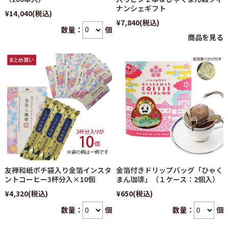
ナンシェギフト
¥14,040
(税込)
¥7,840
(税込)
数量：
個
商品を見る
友禅和紙ポチ袋入り金箔インスタ
金箔付きドリップバッグ「ひゃく
ントコーヒー3杯分入×10個
まん珈琲」（１ケース：2個入）
¥4,320
(税込)
¥650
(税込)
数量：
個
数量：
個