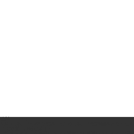
送料について
4,320円以上でお得な送料、8,100円以上で送料無料となります
（北海道・沖縄は除く）
ご注文頂きました商品はヤマト運輸にて発送いたします。(国