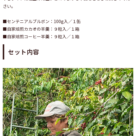
さい。
■センテニアルブルボン：100g入／１缶
■自家焙煎カカオの羊羹：９粒入／１箱
■自家焙煎コーヒー羊羹：９粒入／１箱
セット内容