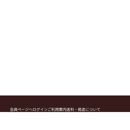
会員ページへログイン
ご利用案内
送料・発送について
お支払方法について
カートをみる
ポイント会員システムについて
メールマガジン登録・解除