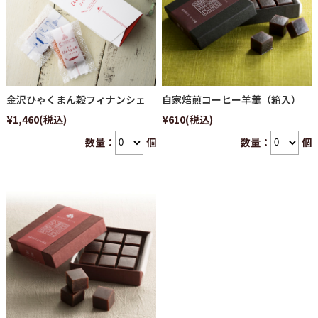
金沢ひゃくまん穀フィナンシェ
自家焙煎コーヒー羊羹（箱入）
¥1,460
(税込)
¥610
(税込)
数量：
個
数量：
個