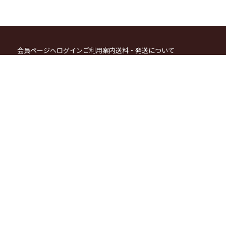
会員ページへログイン
ご利用案内
送料・発送について
お支払方法について
カートをみる
ポイント会員システムについて
メールマガジン登録・解除
特定商取引法に関する表示
個人情報の取り扱いについて
お問い合わせ
お電話でのご注文・お問合せ
076-269-1900
(月〜土 9:00〜17:00)
自家焙煎コーヒー豆専門店
金澤屋珈琲店
921-8052 石川県 金沢市 保古 3-47